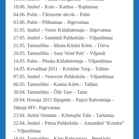
10.06. Juubel – Kaiu – Karitsa – Raplamaa
04.06. Pulm – Ülenurme alevik – Pulm
03.06. Pulm – Põltsamaa – Jõgevamaa
31.05. Juubel – Voore Külalistemaja – Jõgevamaa
27.05. Juubel – Sammuli Puhkeküla – Viljandimaa
21.05. Tantsuõhtu – Musta Kõutsi Kõrts – Tõrva
20.05. Tantsuõhtu – Suur Vend Pub’ – Viljandi
14.05. Pulm – Pinska Külalistemaja – Viljandimaa
14.05. Kevadlaat 2011 – Kristiine Turg – Tallinn
07.05. Juubel – Venevere Puhkeküla – Viljandimaa
06.05. Tantsuõhtu – Kannu Kõrts – Tallinn
30.04. Tantsuõhtu – Õlle Tare – Tartu
29.04. Hooaja 2011 lõpupidu – Pajusi Rahvamaja –
Jääraja MV- Jõgevamaa
23.04. Jüriöö Simman – Kõnnujõe Talu – Tartumaa
22.04. Juubel – Pärna Puhkeküla – Ansambel “Kondor”
– Viljandimaa
16.04. Tantsuõhtu – Käru Rahvamaja – Pereklubi