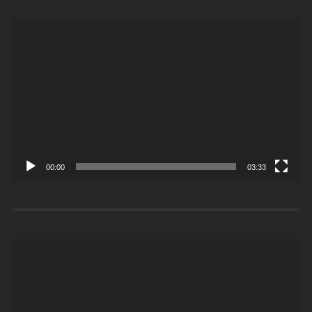
Videoesitaja
00:00
03:33
Videoesitaja